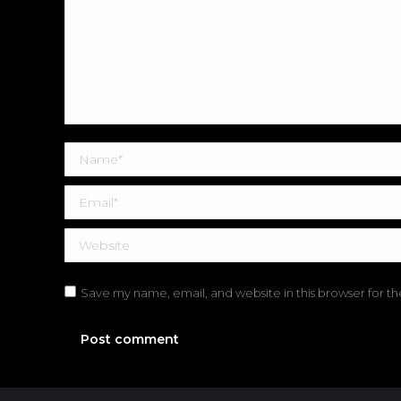
Name *
Email *
Website
Save my name, email, and website in this browser for t
Post comment