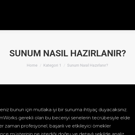
SUNUM NASIL HAZIRLANIR?
You are here:
Home
Kategori 1
Sunum Nasıl Hazırlanır?
eniz bunun için mutlaka iyi bir sunuma ihtiyaç duyacaksınız.
Works gerekli olan bu beceriyi senelerin tecrübesiyle elde
 zaman profesyonel, başarılı ve etkileyici örnekler
nce müşterinin ne istediği doğru ve detaylı şekilde analiz