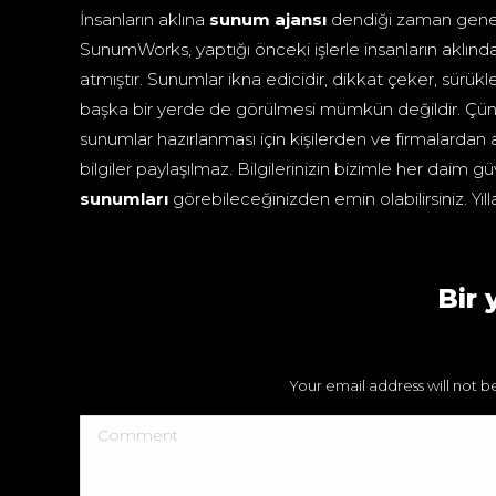
İnsanların aklına
sunum ajansı
dendiği zaman gene
SunumWorks, yaptığı önceki işlerle insanların aklında
atmıştır. Sunumlar ikna edicidir, dikkat çeker, sür
başka bir yerde de görülmesi mümkün değildir. Çün
sunumlar hazırlanması için kişilerden ve firmalardan a
bilgiler paylaşılmaz. Bilgilerinizin bizimle her da
sunumları
görebileceğinizden emin olabilirsiniz. Yıll
Bir 
Your email address will not 
Comment