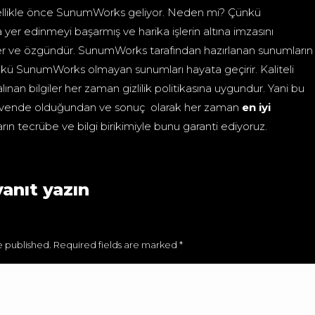
llikle önce SunumWorks geliyor. Neden mi? Çünkü
 yer edinmeyi başarmış ve harika işlerin altına imzasını
ükler ve özgündür. SunumWorks tarafından hazırlanan sunumların
kü SunumWorks olmayan sunumları hayata geçirir. Kaliteli
lınan bilgiler her zaman gizlilik politikasına uygundur. Yani bu
im güvende olduğundan ve sonuç olarak her zaman
en iyi
arın tecrübe ve bilgi birikimiyle bunu garanti ediyoruz.
yanıt yazın
be published. Required fields are marked
*